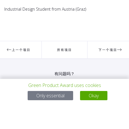
Industrial Design Student from Austria (Graz)
上一个项目
所有项目
下一个项目
有问题吗？
Green Product Award uses cookies
电子邮件
service@gp-award.com
电话 + 49 30 25742 880
Only essential
Okay