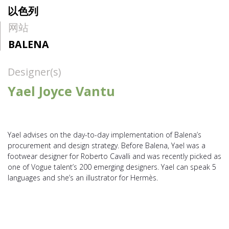
以色列
网站
BALENA
Designer(s)
Yael Joyce Vantu
Yael advises on the day-to-day implementation of Balena’s
procurement and design strategy. Before Balena, Yael was a
footwear designer for Roberto Cavalli and was recently picked as
one of Vogue talent’s 200 emerging designers. Yael can speak 5
languages and she’s an illustrator for Hermès.