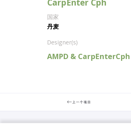
CarpEnter Cph
国家
丹麦
Designer(s)
AMPD & CarpEnterCph
上一个项目