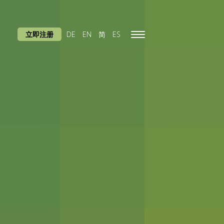
立即注册
DE
EN
简
ES
Toggle
navigation