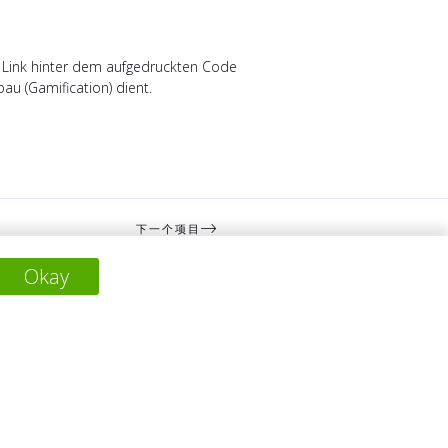
n Link hinter dem aufgedruckten Code
u (Gamification) dient.
下一个项目
Okay