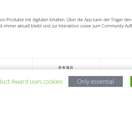
n-Produkte mit digitalen Inhalten. Über die App kann der Träger de
k immer aktuell bleibt und zur Interaktion sowie zum Community-Aufba
所有项目
uct Award uses cookies
Only essential
有问题吗？
电子邮件
service@gp-award.com
电话 + 49 30 25742 880