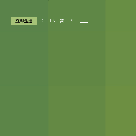
立即注册
DE
EN
简
ES
Toggle
navigation