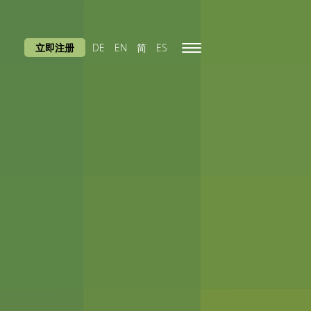
立即注册
DE
EN
简
ES
Toggle
navigation