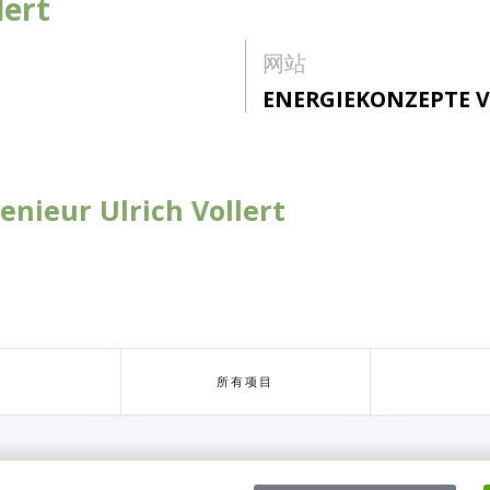
lert
网站
ENERGIEKONZEPTE 
nieur Ulrich Vollert
所有项目