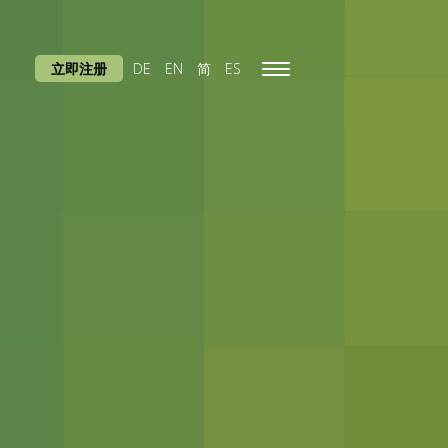
立即注册
DE
EN
简
ES
Toggle
navigation