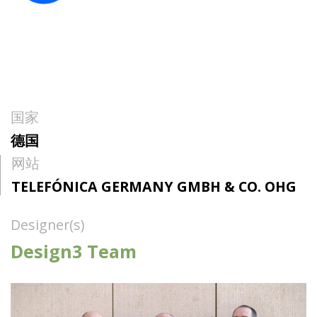
国家
德国
网站
TELEFÓNICA GERMANY GMBH & CO. OHG
Designer(s)
Design3 Team