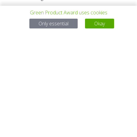
Green Product Award uses cookies
Only essential
Okay
上一个项目
所有项目
下一个项目
有问题吗？
电子邮件
service@gp-award.com
电话 + 49 30 25742 880