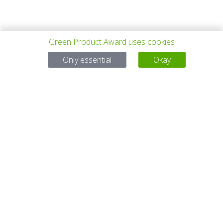
Green Product Award uses cookies
上一个项目
所有项目
下一个项目
Only essential
Okay
有问题吗？
电子邮件
service@gp-award.com
电话 + 49 30 25742 880