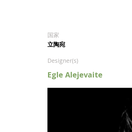
国家
立陶宛
Designer(s)
Egle Alejevaite