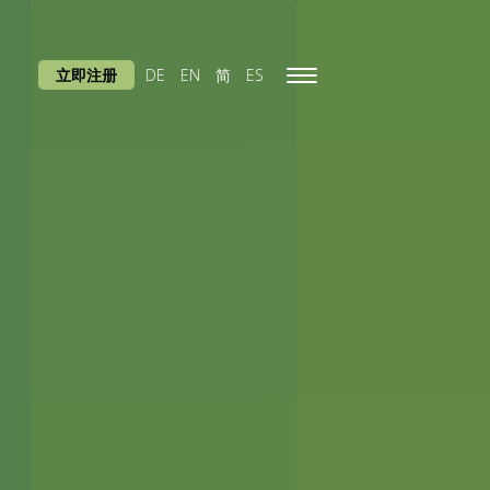
立即注册
DE
EN
简
ES
Toggle
navigation