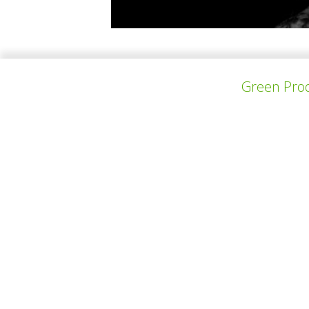
My work balances between unique objects and
Green Prod
the core values of my design, capable of tran
上一个项目