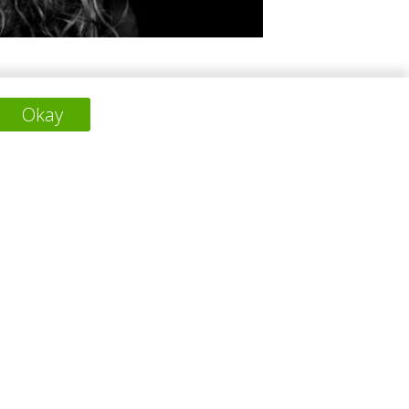
al responsibility, and sustainability are
Okay
下一个项目