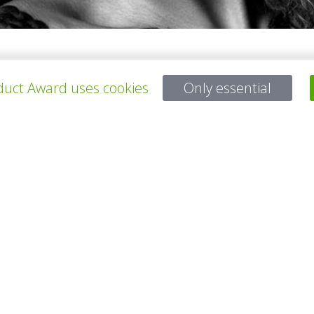
 production, research and implementation. Empathetic solutions, soci
uct Award uses cookies
Only essential
sforming people’s lives.
所有项目
有问题吗？
电子邮件
service@gp-award.com
电话 + 49 30 25742 880