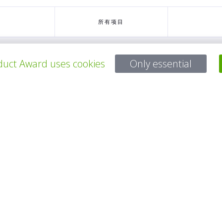
所有项目
uct Award uses cookies
Only essential
有问题吗？
电子邮件
service@gp-award.com
电话 + 49 30 25742 880