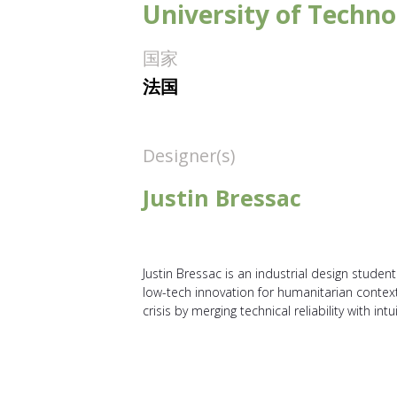
University of Techno
国家
法国
Designer(s)
Justin Bressac
Justin Bressac is an industrial design studen
low-tech innovation for humanitarian contex
crisis by merging technical reliability with intui