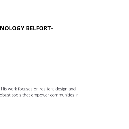
HNOLOGY BELFORT-
. His work focuses on resilient design and
 robust tools that empower communities in