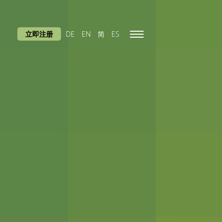
立即注册
DE
EN
简
ES
Toggle
navigation