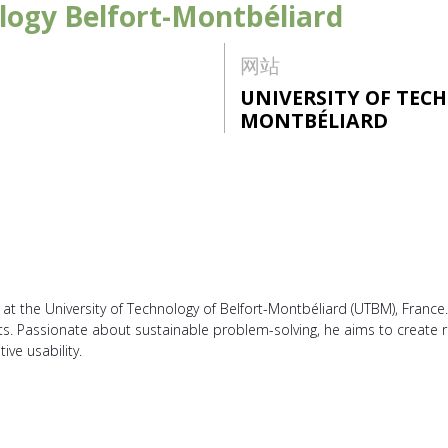
logy Belfort-Montbéliard
网站
UNIVERSITY OF TEC
MONTBÉLIARD
t at the University of Technology of Belfort-Montbéliard (UTBM), France
ts. Passionate about sustainable problem-solving, he aims to create
tive usability.