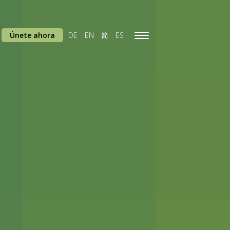
Únete ahora
DE
EN
简
ES
Toggle
navigation