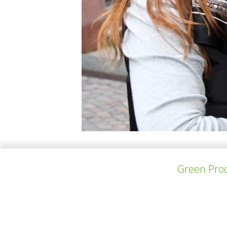
Kseniya is a self-taught designer and fashion
Green Prod
circular design. In collaboration with texti
dimension. While fully leveraging 3D-knittin
“London tote” – a spacious transformer-bag 