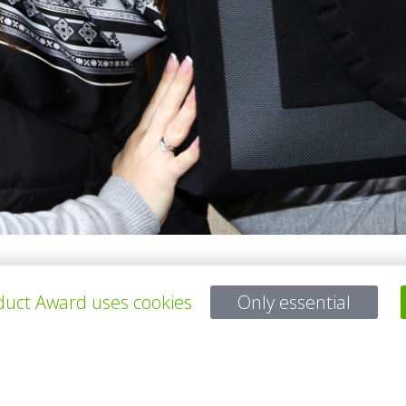
tech entrepreneur with the vision to create the bag bags that combine 
uct Award uses cookies
Only essential
le university ITA from RWTH Aachen and Austrian knitting manufacturer 
g technology on the scope that was never done before, she was able to 
with an internal organizer for any item – to cute charm “Monaco mini