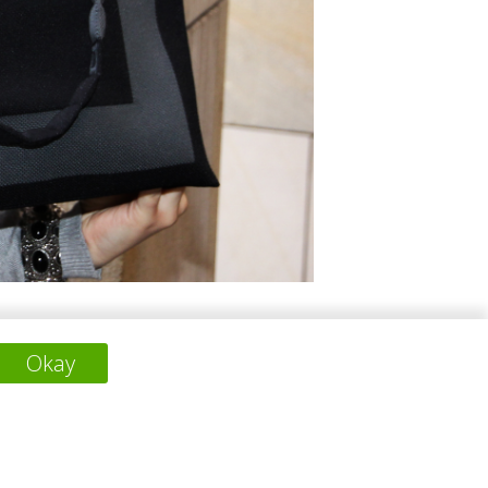
style and practicality - all while embracing
Okay
Kobleder she has created bags of a new
design the first line of such bags. From
-bag” for earphones.