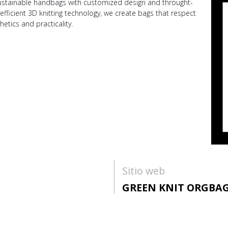
sustainable handbags with customized design and throught-
efficient 3D knitting technology, we create bags that respect
tics and practicality.
Sitio web
GREEN KNIT ORGBA