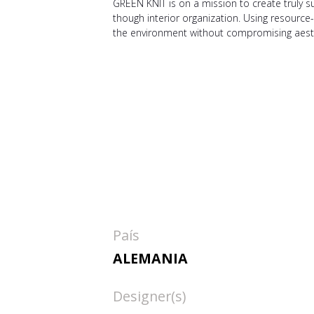
GREEN KNIT is on a mission to create truly 
though interior organization. Using resource-
the environment without compromising aesthe
País
ALEMANIA
Designer(s)