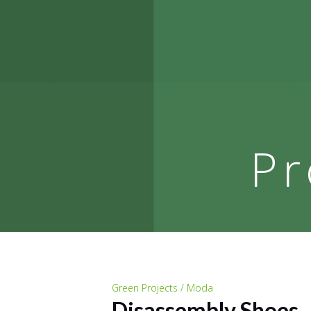
Pr
Green Projects / Moda
Disassembly Shoes