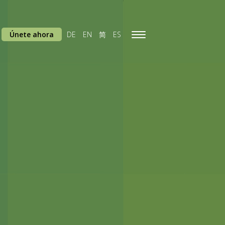
Únete ahora
DE
EN
简
ES
Toggle
navigation