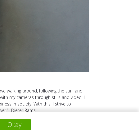
love walking around, following the sun, and
with my cameras through stills and video. I
s in society. With this, I strive to
ver.” -Dieter Rams
Okay