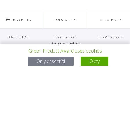
PROYECTO
TODOS LOS
SIGUIENTE
ANTERIOR
PROYECTOS
PROYECTO
Para preguntas:
Green Product Award uses cookies
Mail:
service@gp-award.com
Only essential
Okay
Teléfono: + 49 30 25742 880
SOCIO
CONTACTO
AVISO LEGAL