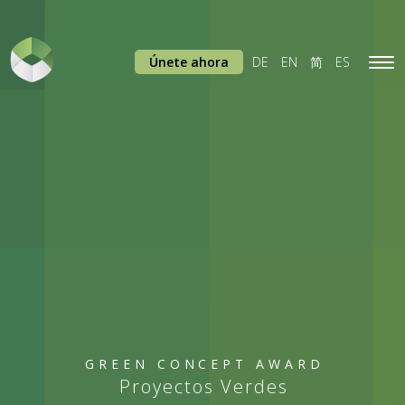
Únete ahora
DE
EN
简
ES
Tog
navi
GREEN CONCEPT AWARD
Proyectos Verdes