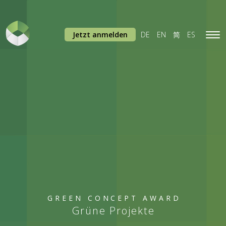
Jetzt anmelden
DE
EN
简
ES
Tog
navi
GREEN CONCEPT AWARD
Grüne Projekte