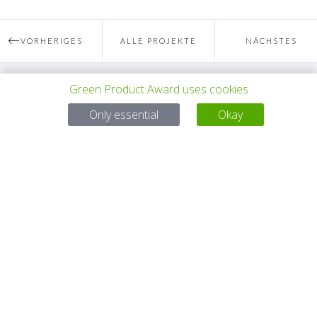
VORHERIGES
ALLE PROJEKTE
NÄCHSTES
PROJEKT
PROJEKT
Green Product Award uses cookies
Bei Fragen:
Only essential
Okay
Email:
service@gp-award.com
Telefon: + 49 30 25742 880
PARTNER
KONTAKT
IMPRESSUM
DATENSCHUTZ