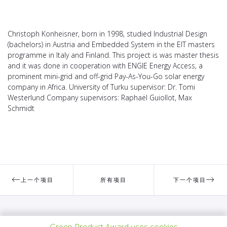
Christoph Konheisner, born in 1998, studied Industrial Design
(bachelors) in Austria and Embedded System in the EIT masters
programme in Italy and Finland. This project is was master thesis
and it was done in cooperation with ENGIE Energy Access, a
prominent mini-grid and off-grid Pay-As-You-Go solar energy
company in Africa. University of Turku supervisor: Dr. Tomi
Westerlund Company supervisors: Raphaël Guiollot, Max
Schmidt
上一个项目
所有项目
下一个项目
有问题吗？
Green Product Award uses cookies