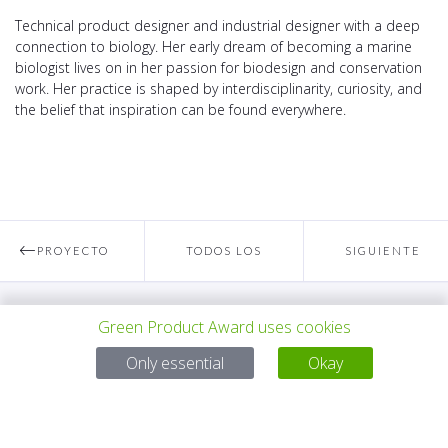
Technical product designer and industrial designer with a deep
connection to biology. Her early dream of becoming a marine
biologist lives on in her passion for biodesign and conservation
work. Her practice is shaped by interdisciplinarity, curiosity, and
the belief that inspiration can be found everywhere.
PROYECTO
TODOS LOS
SIGUIENTE
ANTERIOR
PROYECTOS
PROYECTO
Green Product Award uses cookies
Para preguntas:
Only essential
Okay
Mail:
service@gp-award.com
Teléfono: + 49 30 25742 880