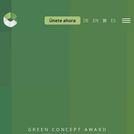
Únete ahora
DE
EN
简
ES
Tog
navi
GREEN CONCEPT AWARD