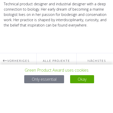
Technical product designer and industrial designer with a deep
connection to biology. Her early dream of becoming a marine
biologist lives on in her passion for biodesign and conservation
work. Her practice is shaped by interdisciplinarity, curiosity, and
the belief that inspiration can be found everywhere.
VORHERIGES
ALLE PROJEKTE
NÄCHSTES
Green Product Award uses cookies
PROJEKT
PROJEKT
Only essential
Okay
Bei Fragen:
Email:
service@gp-award.com
Telefon: + 49 30 25742 880