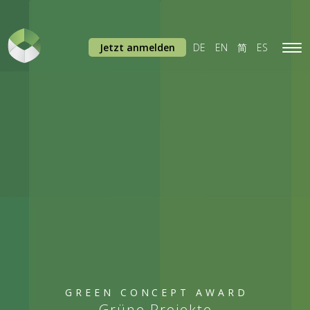
Jetzt anmelden
DE
EN
简
ES
Tog
navi
GREEN CONCEPT AWARD
Grüne Projekte