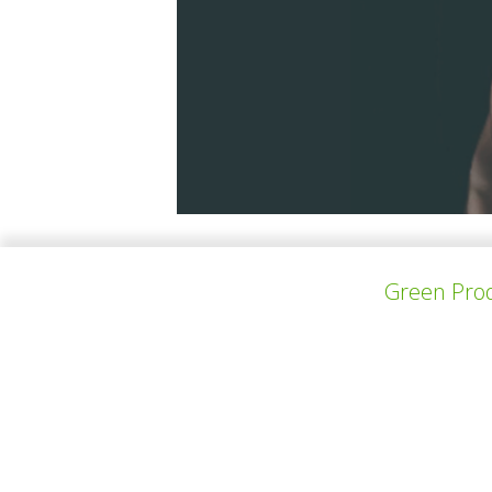
We are product design students from the Na
Green Prod
create a worldwide impact. In the future, we
which I will create new and interesting design
PROYECTO ANTERIOR