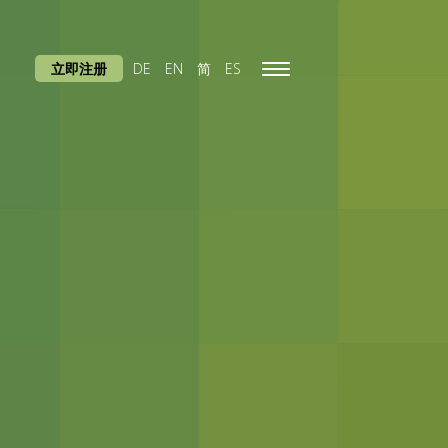
立即注册
DE
EN
简
ES
Toggle
navigation