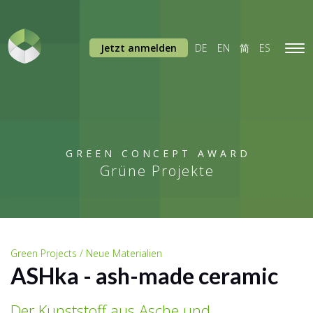
Jetzt anmelden
DE
EN
简
ES
Tog
navi
GREEN CONCEPT AWARD
Grüne Projekte
Green Projects / Neue Materialien
ASHka - ash-made ceramic
Der Kunststoff aus Asche und