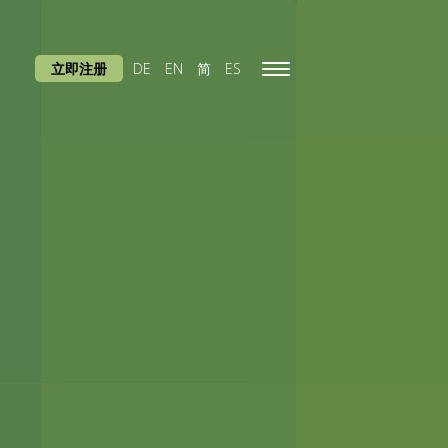
立即注册
DE
EN
简
ES
Toggle
navigation