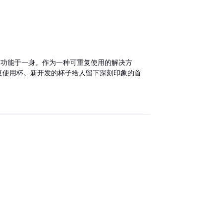
集设计和功能于一身。作为一种可重复使用的解决方
的可重复使用杯。新开发的杯子给人留下深刻印象的首
。