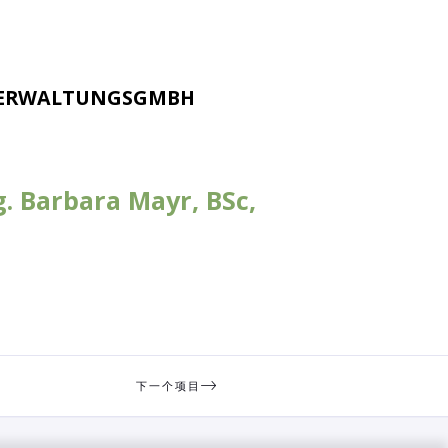
ERWALTUNGSGMBH
 Barbara Mayr, BSc,
下一个项目