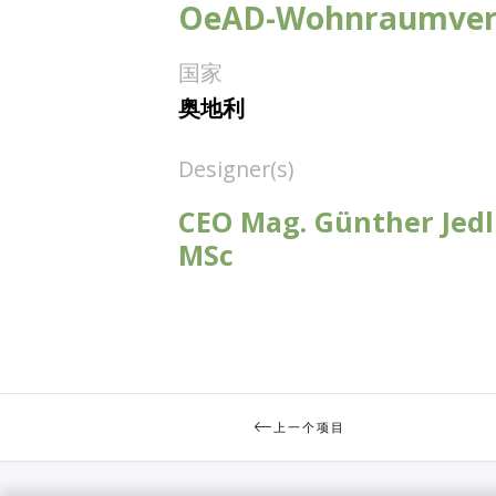
OeAD-Wohnraumve
国家
奥地利
Designer(s)
CEO Mag. Günther Jed
MSc
上一个项目