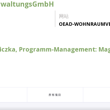
rwaltungsGmbH
网站
OEAD-WOHNRAUMV
liczka, Programm-Management: Mag.
所有项目