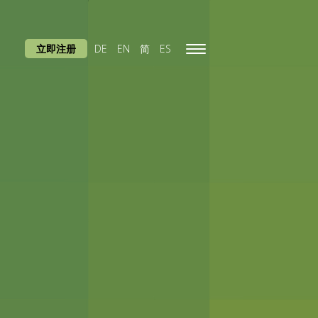
立即注册
DE
EN
简
ES
Toggle
navigation