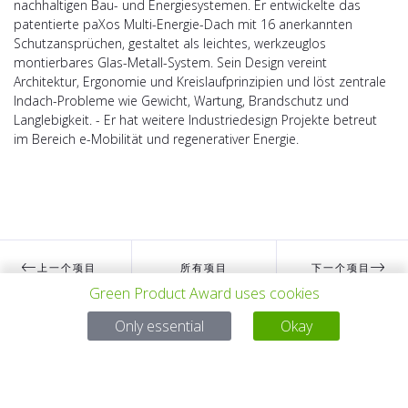
nachhaltigen Bau- und Energiesystemen. Er entwickelte das
patentierte paXos Multi-Energie-Dach mit 16 anerkannten
Schutzansprüchen, gestaltet als leichtes, werkzeuglos
montierbares Glas-Metall-System. Sein Design vereint
Architektur, Ergonomie und Kreislaufprinzipien und löst zentrale
Indach-Probleme wie Gewicht, Wartung, Brandschutz und
Langlebigkeit. - Er hat weitere Industriedesign Projekte betreut
im Bereich e-Mobilität und regenerativer Energie.
上一个项目
所有项目
下一个项目
Green Product Award uses cookies
Only essential
Okay
有问题吗？
电子邮件
service@gp-award.com
电话 + 49 30 25742 880