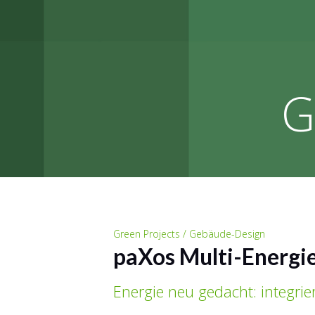
G
Green Projects / Gebäude-Design
paXos Multi-Energi
Energie neu gedacht: integriert