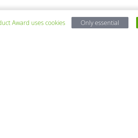
uct Award uses cookies
Only essential
ALLE PROJEKTE
Bei Fragen:
Email:
service@gp-award.com
Telefon: + 49 30 25742 880