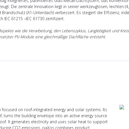
ändig integriertes, patentiertes Glas-Metall-Dachsystem, das konventi
gt. Die zentrale Innovation liegt in seiner werkzeuglosen, leichten (4,
nd Brandschutz (A1-Unterdach) verbessert. Es steigert die Effizienz
 IEC 61215 –IEC 61730 zertifiziert.
Aspekte wie die Verarbeitung, den Lebenszyklus, Langlebigkeit und Kreisl
gesetzter PV-Module eine gleichmäßige Dachfläche entsteht.
focused on roof-integrated energy and solar systems. Its
, turns the building envelope into an active energy source
of. It generates electricity and uses solar heat to support
 reducing CO2 emissions. paXos combines product