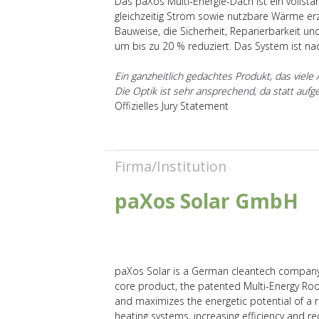
Das paXos Multi-Energie-Dach ist ein vollst
gleichzeitig Strom sowie nutzbare Wärme erzeu
Bauweise, die Sicherheit, Reparierbarkeit u
um bis zu 20 % reduziert. Das System ist nach
Ein ganzheitlich gedachtes Produkt, das viele 
Die Optik ist sehr ansprechend, da statt auf
Offizielles Jury Statement
Firma/Institution
paXos Solar GmbH
paXos Solar is a German cleantech company 
core product, the patented Multi-Energy Roof
and maximizes the energetic potential of a ro
heating systems, increasing efficiency and