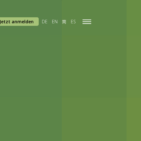
Jetzt anmelden
DE
EN
简
ES
Toggle
navigation