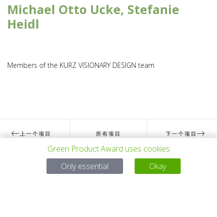
Michael Otto Ucke, Stefanie
Heidl
Members of the KURZ VISIONARY DESIGN team
上一个项目
所有项目
下一个项目
Green Product Award uses cookies
Only essential
Okay
有问题吗？
电子邮件
service@gp-award.com
电话 + 49 30 25742 880