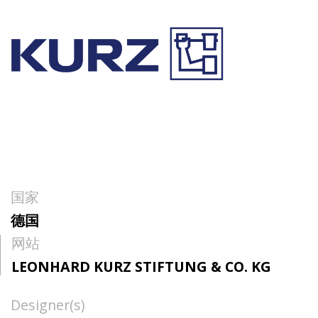
国家
德国
网站
LEONHARD KURZ STIFTUNG & CO. KG
Designer(s)