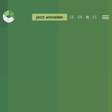
Jetzt anmelden
DE
EN
简
ES
Tog
navi