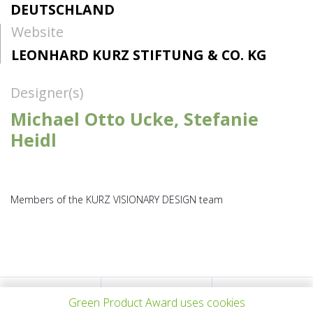
DEUTSCHLAND
Website
LEONHARD KURZ STIFTUNG & CO. KG
Designer(s)
Michael Otto Ucke, Stefanie
Heidl
Members of the KURZ VISIONARY DESIGN team
VORHERIGES
ALLE PROJEKTE
NÄCHSTES
Green Product Award uses cookies