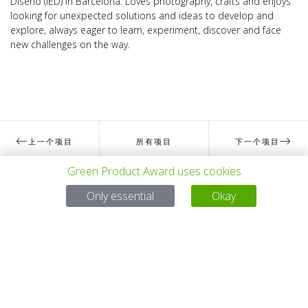
Diseño (IED) in Barcelona. Loves photography, crafts and enjoys
looking for unexpected solutions and ideas to develop and
explore, always eager to learn, experiment, discover and face
new challenges on the way.
上一个项目
所有项目
下一个项目
Green Product Award uses cookies
Only essential
Okay
有问题吗？
电子邮件
service@gp-award.com
电话 + 49 30 25742 880