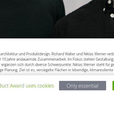
tsarchitektur und Produktdesign. Richard Walter und Niklas Werner v
er 10 Jahre andauernde Zusammenarbeit. Im Fokus stehen Gestaltung,
rgänzen sich durch diverse Schwerpunkte: Niklas Werner steht für ges
e Planung. Ziel ist es, versiegelte Flächen in lebendige, klimaresilien
uct Award uses cookies
Only essential
所有项目