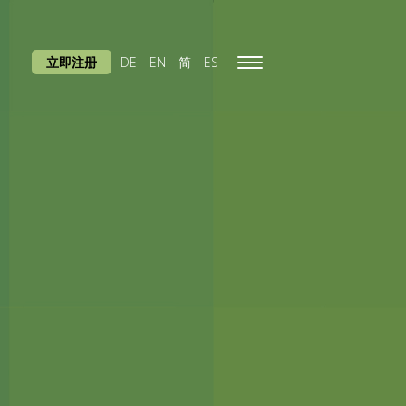
立即注册
DE
EN
简
ES
Toggle
navigation