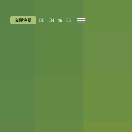
立即注册
DE
EN
简
ES
Toggle
navigation