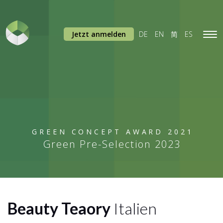
Jetzt anmelden
DE
EN
简
ES
Tog
navi
GREEN CONCEPT AWARD 2021
Green Pre-Selection 2023
Beauty Teaory
Italien