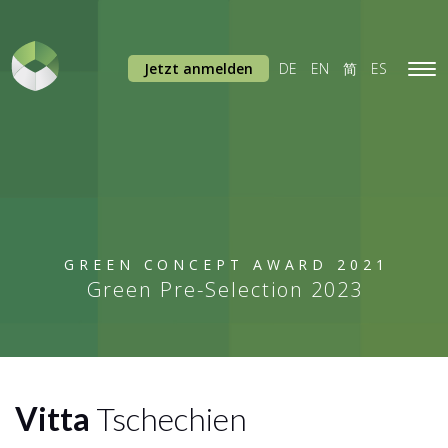
Jetzt anmelden
DE
EN
简
ES
Tog
navi
GREEN CONCEPT AWARD 2021
Green Pre-Selection 2023
Vitta
Tschechien