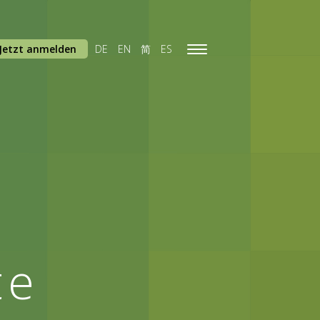
Jetzt anmelden
DE
EN
简
ES
Toggle
navigation
te