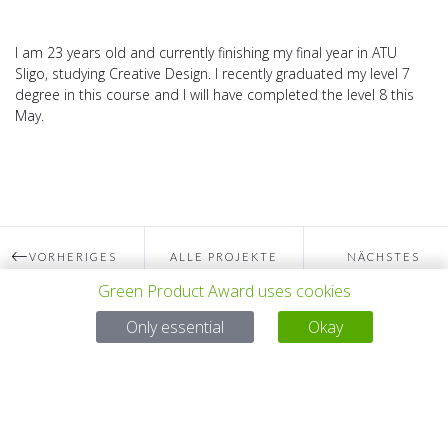
I am 23 years old and currently finishing my final year in ATU
Sligo, studying Creative Design. I recently graduated my level 7
degree in this course and I will have completed the level 8 this
May.
VORHERIGES
ALLE PROJEKTE
NÄCHSTES
Green Product Award uses cookies
PROJEKT
PROJEKT
Only essential
Okay
Bei Fragen:
Email:
service@gp-award.com
Telefon: + 49 30 25742 880