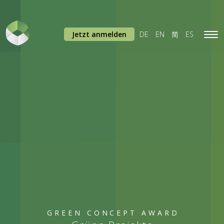
Jetzt anmelden
DE
EN
简
ES
Tog
navi
GREEN CONCEPT AWARD