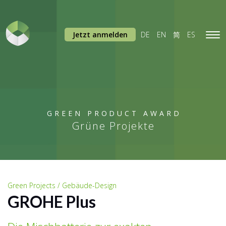
Jetzt anmelden
DE
EN
简
ES
Tog
navi
GREEN PRODUCT AWARD
Grüne Projekte
Green Projects / Gebäude-Design
GROHE Plus