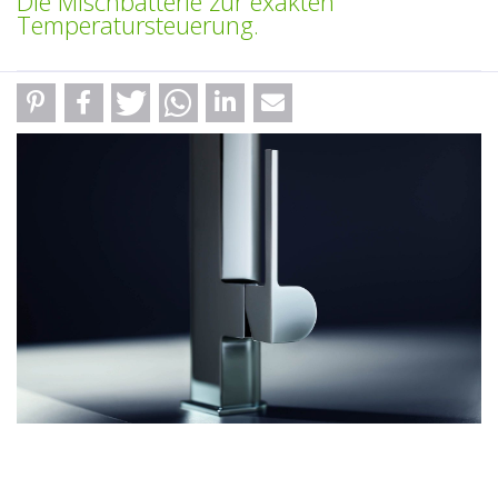
Die Mischbatterie zur exakten
Temperatursteuerung.