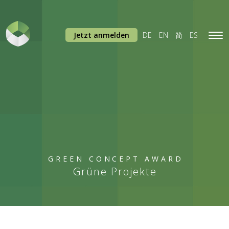
Jetzt anmelden
DE
EN
简
ES
Tog
navi
GREEN CONCEPT AWARD
Grüne Projekte