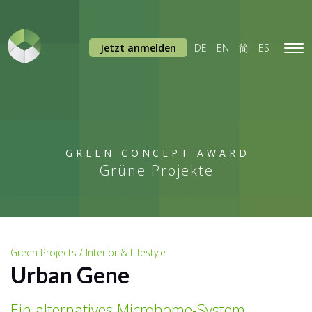
Jetzt anmelden
DE
EN
简
ES
Tog
navi
GREEN CONCEPT AWARD
Grüne Projekte
Green Projects / Interior & Lifestyle
Urban Gene
Ein alternatives Microhome-System