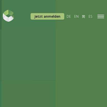
Jetzt anmelden
DE
EN
简
ES
Tog
navi