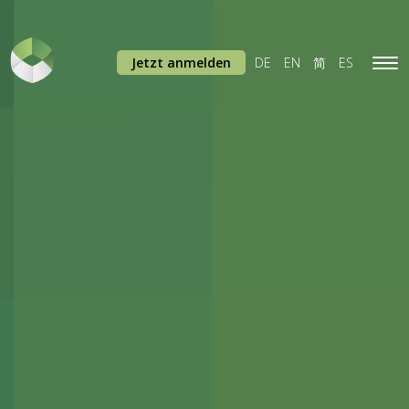
Jetzt anmelden
DE
EN
简
ES
Tog
navi