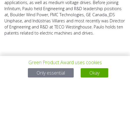
applications, as well as medium voltage drives. Before joining
Infinitum, Paulo held Engineering and R&D leadership positions
at, Boulder Wind Power, FMC Technologies, GE Canada, JDS
Uniphase, and Indústrias Villares and most recently was Director
of Engineering and R&D at TECO Westinghouse. Paulo holds ten
patents related to electric machines and drives.
Green Product Award uses cookies
Only essential
Okay
VORHERIGES
ALLE PROJEKTE
NÄCHSTES
PROJEKT
PROJEKT
Bei Fragen:
Email:
service@gp-award.com
Telefon: + 49 30 25742 880