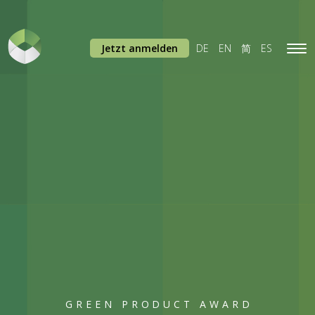
Jetzt anmelden
DE
EN
简
ES
Tog
navi
GREEN PRODUCT AWARD