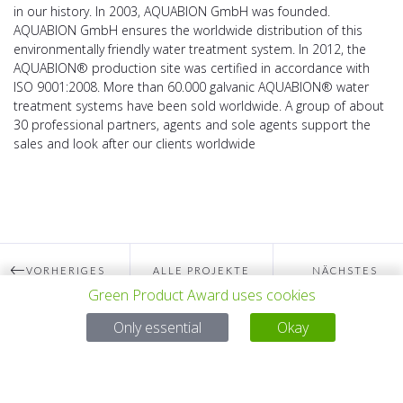
in our history. In 2003, AQUABION GmbH was founded.
AQUABION GmbH ensures the worldwide distribution of this
environmentally friendly water treatment system. In 2012, the
AQUABION® production site was certified in accordance with
ISO 9001:2008. More than 60.000 galvanic AQUABION® water
treatment systems have been sold worldwide. A group of about
30 professional partners, agents and sole agents support the
sales and look after our clients worldwide
VORHERIGES
ALLE PROJEKTE
NÄCHSTES
Green Product Award uses cookies
Only essential
Okay
PROJEKT
PROJEKT
Bei Fragen:
Email:
service@gp-award.com
Telefon: + 49 30 25742 880