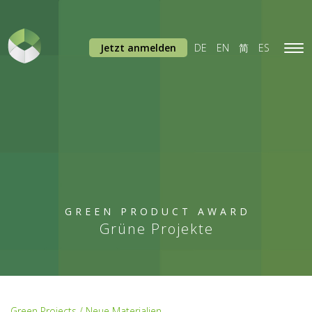
Jetzt anmelden
DE
EN
简
ES
Tog
navi
GREEN PRODUCT AWARD
Grüne Projekte
Green Projects / Neue Materialien