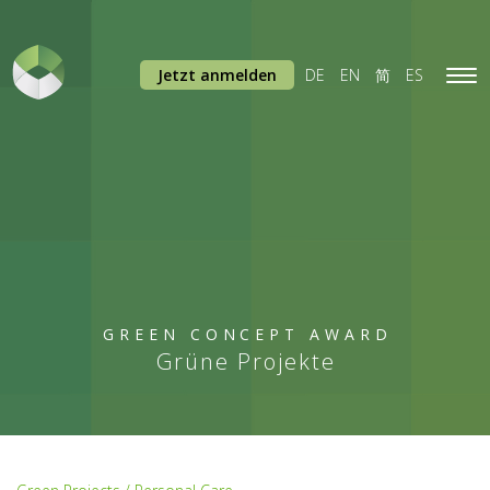
Jetzt anmelden
DE
EN
简
ES
Tog
navi
GREEN CONCEPT AWARD
Grüne Projekte