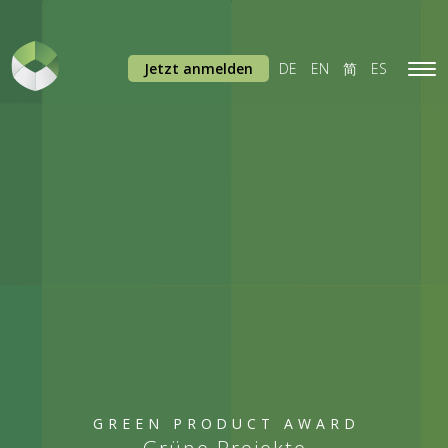
Jetzt anmelden
DE
EN
简
ES
Tog
navi
GREEN PRODUCT AWARD