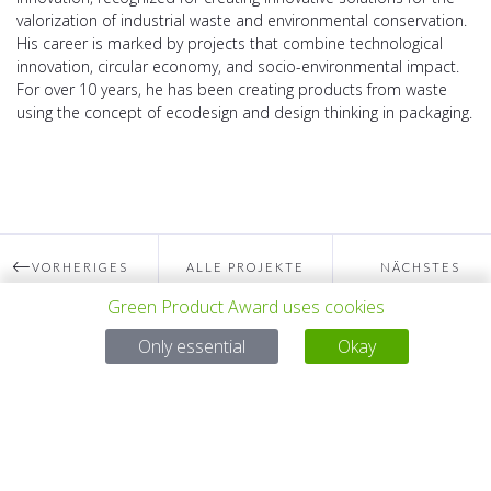
valorization of industrial waste and environmental conservation.
His career is marked by projects that combine technological
innovation, circular economy, and socio-environmental impact.
For over 10 years, he has been creating products from waste
using the concept of ecodesign and design thinking in packaging.
VORHERIGES
ALLE PROJEKTE
NÄCHSTES
Green Product Award uses cookies
PROJEKT
PROJEKT
Only essential
Okay
Bei Fragen:
Email:
service@gp-award.com
Telefon: + 49 30 25742 880