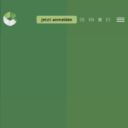
Jetzt anmelden
DE
EN
简
ES
Tog
navi