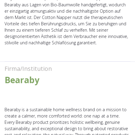
Bearaby aus Lagen von Bio-Baumwolle handgefertigt, wodurch
er einzigartig atmungsaktiv und die nachhaltigste Option auf
dem Markt ist. Der Cotton Napper nutzt die therapeutischen
Vorteile des tiefen Berührungsdrucks, um Sie zu beruhigen und
Ihnen zu einem tieferen Schlaf zu verhelfen. Mit seiner
designorientierten Ästhetik ist dem Verbraucher eine innovative,
stilvolle und nachhaltige Schlaflösung garantiert.
Firma/Institution
Bearaby
Bearaby is a sustainable home wellness brand on a mission to
create a calmer, more comforted world: one nap at a time.
Every Bearaby product prioritizes holistic wellbeing, genuine
sustainability, and exceptional design to bring about restorative
rest and relaxation, the natural way. Through patented products