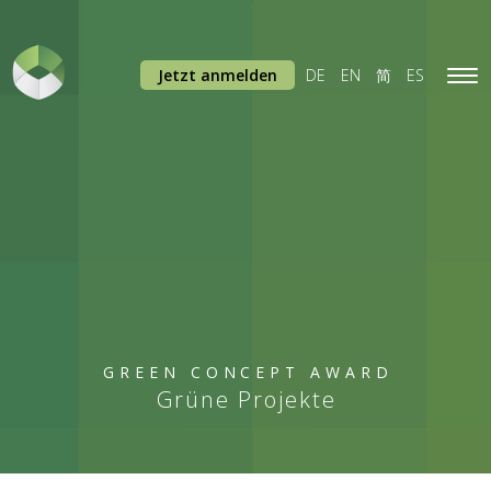
Jetzt anmelden
DE
EN
简
ES
Tog
navi
GREEN CONCEPT AWARD
Grüne Projekte