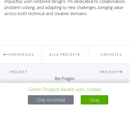
impactful, user-centered designs. I’m dedicated to collaboration,
problem-solving, and adapting to new challenges, bringing value
across both technical and creative domains.
VORHERIGES
ALLE PROJEKTE
NÄCHSTES
PROJEKT
PROJEKT
Bei Fragen:
Green Product Award uses cookies
Email:
service@gp-award.com
Telefon: + 49 30 25742 880
Only essential
Okay