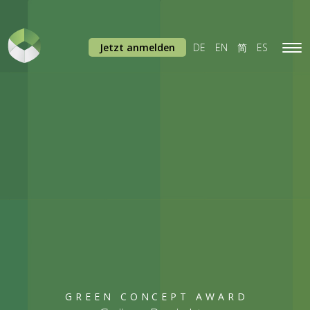
Jetzt anmelden
DE
EN
简
ES
Tog
navi
GREEN CONCEPT AWARD