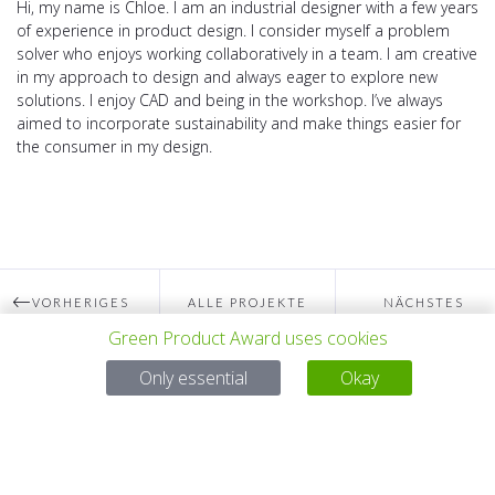
Hi, my name is Chloe. I am an industrial designer with a few years
of experience in product design. I consider myself a problem
solver who enjoys working collaboratively in a team. I am creative
in my approach to design and always eager to explore new
solutions. I enjoy CAD and being in the workshop. I’ve always
aimed to incorporate sustainability and make things easier for
the consumer in my design.
VORHERIGES
ALLE PROJEKTE
NÄCHSTES
Green Product Award uses cookies
PROJEKT
PROJEKT
Only essential
Okay
Bei Fragen:
Email:
service@gp-award.com
Telefon: + 49 30 25742 880