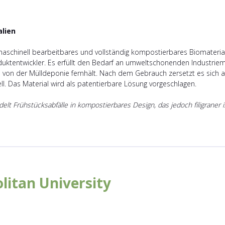
alien
 maschinell bearbeitbares und vollständig kompostierbares Biomaterial
oduktentwickler. Es erfüllt den Bedarf an umweltschonenden Industriem
n von der Mülldeponie fernhält. Nach dem Gebrauch zersetzt es sich a
l. Das Material wird als patentierbare Lösung vorgeschlagen.
elt Frühstücksabfälle in kompostierbares Design, das jedoch filigraner is
itan University