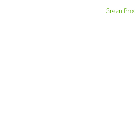
remain desirable and practical.
Green Prod
VORHERIGES PROJEKT