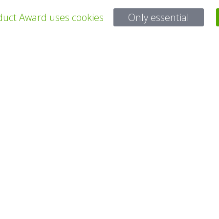
uct Award uses cookies
Only essential
ALLE PROJEKTE
Bei Fragen:
Email:
service@gp-award.com
Telefon: + 49 30 25742 880