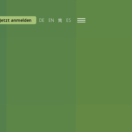
Jetzt anmelden
DE
EN
简
ES
Toggle
navigation