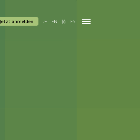
Jetzt anmelden
DE
EN
简
ES
Toggle
navigation