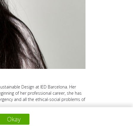
Sustainable Design at IED Barcelona. Her
inning of her professional career, she has
rgency and all the ethical-social problems of
Okay