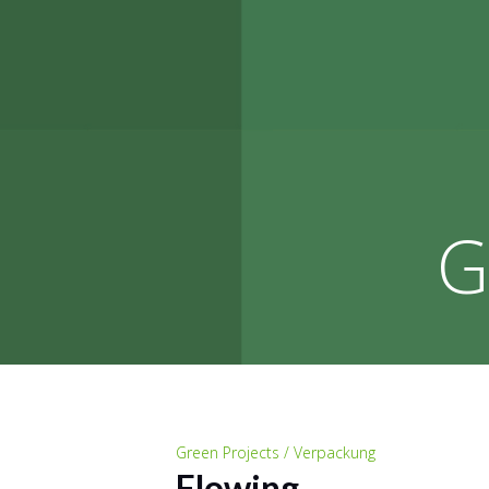
G
Green Projects / Verpackung
Flowing