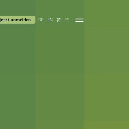
Jetzt anmelden
DE
EN
简
ES
Toggle
navigation