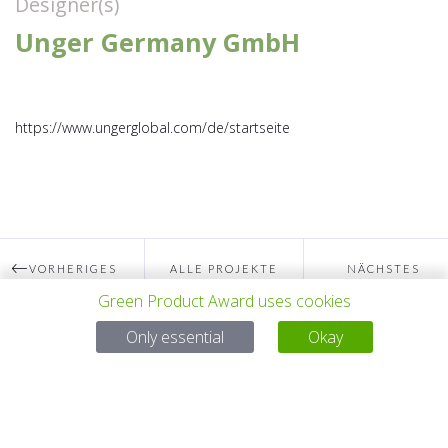
Designer(s)
Unger Germany GmbH
https://www.ungerglobal.com/de/startseite
VORHERIGES
ALLE PROJEKTE
NÄCHSTES
Green Product Award uses cookies
PROJEKT
PROJEKT
Only essential
Okay
Bei Fragen:
Email:
service@gp-award.com
Telefon: + 49 30 25742 880