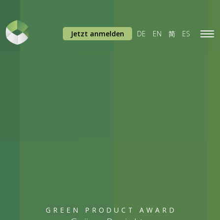
Jetzt anmelden
DE
EN
简
ES
Tog
navi
GREEN PRODUCT AWARD