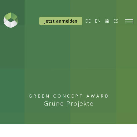
Jetzt anmelden
DE
EN
简
ES
Tog
navi
GREEN CONCEPT AWARD
Grüne Projekte